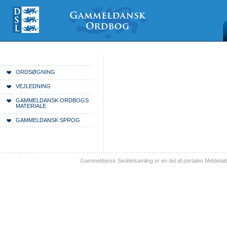
Videre
Mine
Sections
til
værktøjer
indhold
|
Videre
til
menunavigation
Du er her:
Forside
ORDSØGNING
VEJLEDNING
GAMMELDANSK ORDBOGS
MATERIALE
GAMMELDANSK SPROG
Gammeldansk Seddelsamling er en del af portalen Middelal