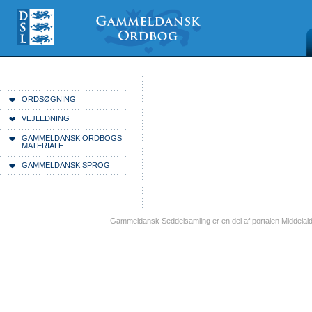
Videre
Mine
Sections
til
værktøjer
indhold
|
Videre
til
menunavigation
Du er her:
Forside
ORDSØGNING
VEJLEDNING
GAMMELDANSK ORDBOGS
MATERIALE
GAMMELDANSK SPROG
Gammeldansk Seddelsamling er en del af portalen Middelal