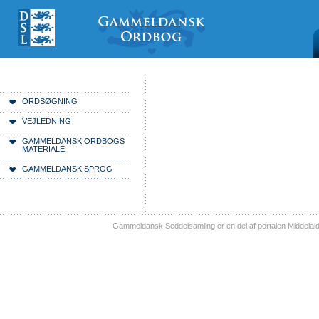
Videre
Mine
Sections
til
værktøjer
indhold
|
Videre
til
menunavigation
Du er her:
Forside
ORDSØGNING
VEJLEDNING
GAMMELDANSK ORDBOGS
MATERIALE
GAMMELDANSK SPROG
Gammeldansk Seddelsamling er en del af portalen Middelal