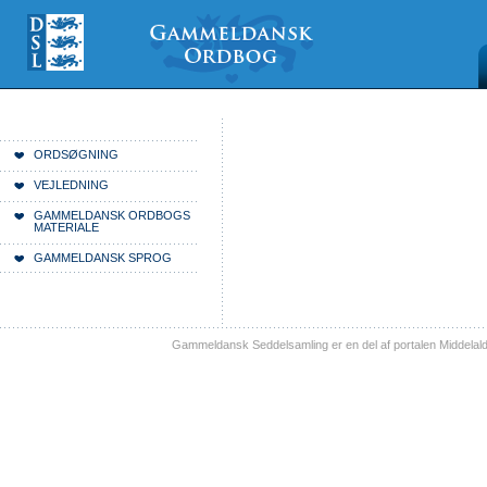
Videre
Mine
Sections
til
værktøjer
indhold
|
Videre
til
menunavigation
Du er her:
Forside
ORDSØGNING
VEJLEDNING
GAMMELDANSK ORDBOGS
MATERIALE
GAMMELDANSK SPROG
Gammeldansk Seddelsamling er en del af portalen Middelal