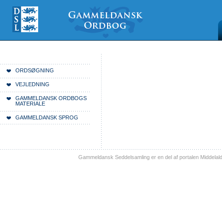
Videre
Mine
Sections
til
værktøjer
indhold
|
Videre
til
menunavigation
Du er her:
Forside
ORDSØGNING
VEJLEDNING
GAMMELDANSK ORDBOGS
MATERIALE
GAMMELDANSK SPROG
Gammeldansk Seddelsamling er en del af portalen Middelal