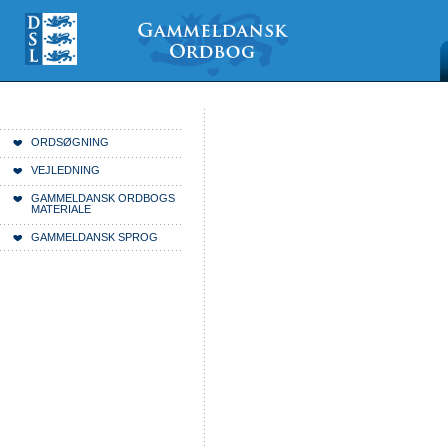
Videre
Mine
Sections
til
værktøjer
indhold
|
Videre
til
menunavigation
Du er her:
Forside
ORDSØGNING
VEJLEDNING
GAMMELDANSK ORDBOGS
MATERIALE
GAMMELDANSK SPROG