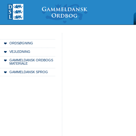
Videre
Mine
Sections
til
værktøjer
indhold
|
Videre
til
menunavigation
Du er her:
Forside
ORDSØGNING
VEJLEDNING
GAMMELDANSK ORDBOGS
MATERIALE
GAMMELDANSK SPROG