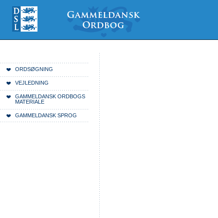
Videre
Mine
Sections
til
værktøjer
indhold
|
Videre
til
menunavigation
Du er her:
Forside
ORDSØGNING
VEJLEDNING
GAMMELDANSK ORDBOGS
MATERIALE
GAMMELDANSK SPROG