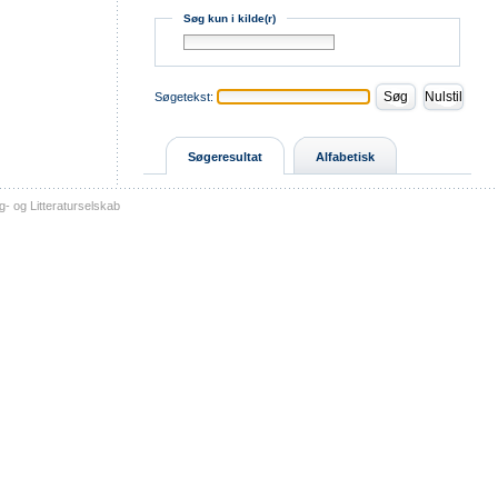
Søg kun i kilde(r)
Søgetekst:
Søgeresultat
Alfabetisk
- og Litteraturselskab
sitemap
tilgængelighed
kontakt