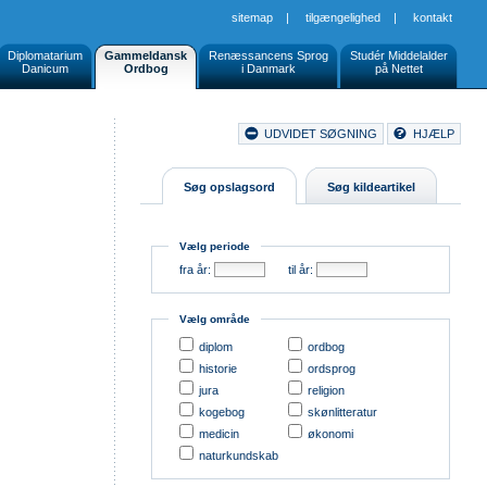
sitemap
|
tilgængelighed
|
kontakt
Diplomatarium
Gammeldansk
Renæssancens Sprog
Studér Middelalder
Danicum
Ordbog
i Danmark
på Nettet
Document
UDVIDET SØGNING
HJÆLP
Buttons
Søg opslagsord
Søg kildeartikel
Vælg periode
fra år:
til år:
Vælg område
diplom
ordbog
historie
ordsprog
jura
religion
kogebog
skønlitteratur
medicin
økonomi
naturkundskab