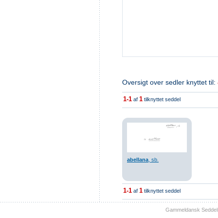
Oversigt over sedler knyttet til:
1-1
1
af
tilknyttet seddel
abellana
, sb.
1-1
1
af
tilknyttet seddel
Gammeldansk Seddelsam