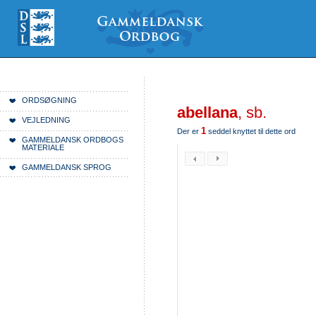
Videre
Mine
Sections
til
værktøjer
indhold
|
Videre
til
menunavigation
Du er her:
Forside
ORDSØGNING
abellana
, sb.
VEJLEDNING
1
Der er
seddel knyttet til dette ord
GAMMELDANSK ORDBOGS
MATERIALE
GAMMELDANSK SPROG