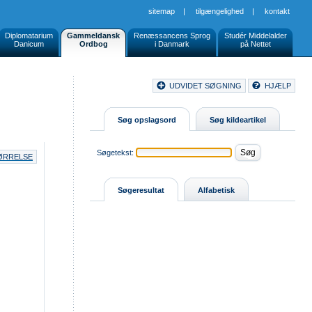
sitemap
|
tilgængelighed
|
kontakt
Diplomatarium
Gammeldansk
Renæssancens Sprog
Studér Middelalder
Danicum
Ordbog
i Danmark
på Nettet
Document
UDVIDET SØGNING
HJÆLP
Buttons
Søg opslagsord
Søg kildeartikel
Søgetekst:
TØRRELSE
Søgeresultat
Alfabetisk