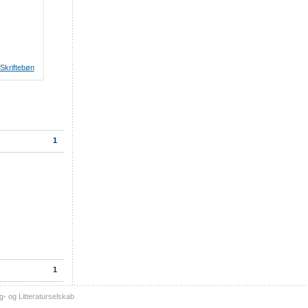
Skriftebøn
1
1
- og Litteraturselskab