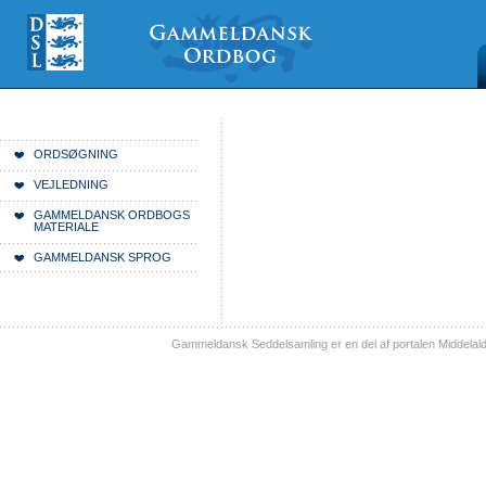
Videre
Mine
Sections
til
værktøjer
indhold
|
Videre
til
menunavigation
Du er her:
Forside
ORDSØGNING
VEJLEDNING
GAMMELDANSK ORDBOGS
MATERIALE
GAMMELDANSK SPROG
Gammeldansk Seddelsamling er en del af portalen Middelal