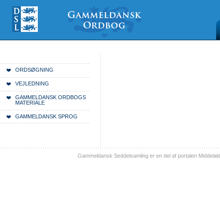
Videre
Mine
Sections
til
værktøjer
indhold
|
Videre
til
menunavigation
Du er her:
Forside
ORDSØGNING
VEJLEDNING
GAMMELDANSK ORDBOGS
MATERIALE
GAMMELDANSK SPROG
Gammeldansk Seddelsamling er en del af portalen Middelal