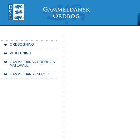
Videre
Mine
Sections
til
værktøjer
indhold
|
Videre
til
menunavigation
Du er her:
Forside
ORDSØGNING
VEJLEDNING
GAMMELDANSK ORDBOGS
MATERIALE
GAMMELDANSK SPROG