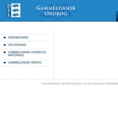
Videre
Mine
Sections
til
værktøjer
indhold
|
Videre
til
menunavigation
Du er her:
Forside
ORDSØGNING
VEJLEDNING
GAMMELDANSK ORDBOGS
MATERIALE
GAMMELDANSK SPROG
Gammeldansk Seddelsamling er en del af portalen Middelal