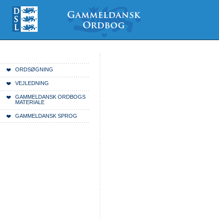
Videre
Mine
Sections
til
værktøjer
indhold
|
Videre
til
menunavigation
Du er her:
Forside
ORDSØGNING
VEJLEDNING
GAMMELDANSK ORDBOGS
MATERIALE
GAMMELDANSK SPROG