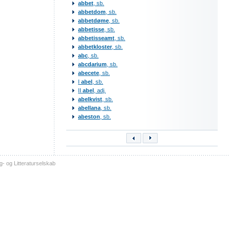
abbet
, sb.
abbetdom
, sb.
abbetdøme
, sb.
abbetisse
, sb.
abbetisseamt
, sb.
abbetkloster
, sb.
abc
, sb.
abcdarium
, sb.
abecete
, sb.
I
abel
, sb.
II
abel
, adj.
abelkvist
, sb.
abellana
, sb.
abeston
, sb.
- og Litteraturselskab
sitemap
tilgængelighed
kontakt