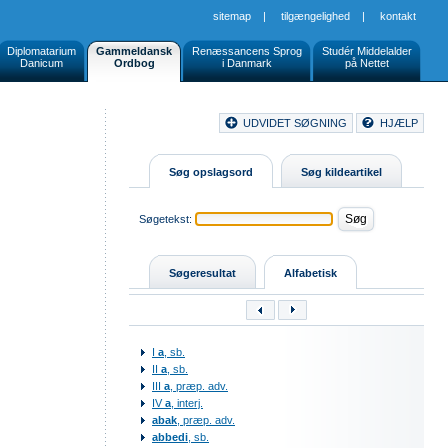
sitemap
|
tilgængelighed
|
kontakt
Diplomatarium
Gammeldansk
Renæssancens Sprog
Studér Middelalder
Danicum
Ordbog
i Danmark
på Nettet
Document
UDVIDET SØGNING
HJÆLP
Buttons
Søg opslagsord
Søg kildeartikel
Søgetekst:
Søgeresultat
Alfabetisk
I
a
, sb.
II
a
, sb.
III
a
, præp. adv.
IV
a
, interj.
abak
, præp. adv.
abbedi
, sb.