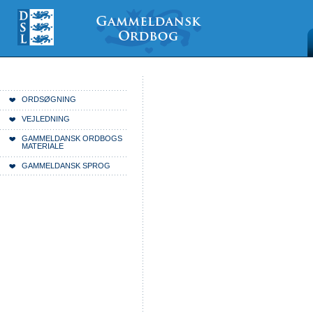
Videre
Mine
Sections
til
værktøjer
indhold
|
Videre
til
menunavigation
Du er her:
Forside
ORDSØGNING
VEJLEDNING
GAMMELDANSK ORDBOGS
MATERIALE
GAMMELDANSK SPROG