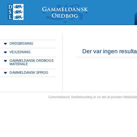
Videre
Mine
Sections
til
værktøjer
indhold
|
Videre
til
menunavigation
Du er her:
Forside
ORDSØGNING
Der var ingen resulta
VEJLEDNING
GAMMELDANSK ORDBOGS
MATERIALE
GAMMELDANSK SPROG
Gammeldansk Seddelsamling er en del af portalen Middelal