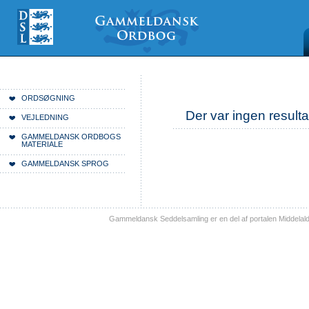
Videre
Mine
Sections
til
værktøjer
indhold
|
Videre
til
menunavigation
Du er her:
Forside
ORDSØGNING
Der var ingen resulta
VEJLEDNING
GAMMELDANSK ORDBOGS
MATERIALE
GAMMELDANSK SPROG
Gammeldansk Seddelsamling er en del af portalen Middelal