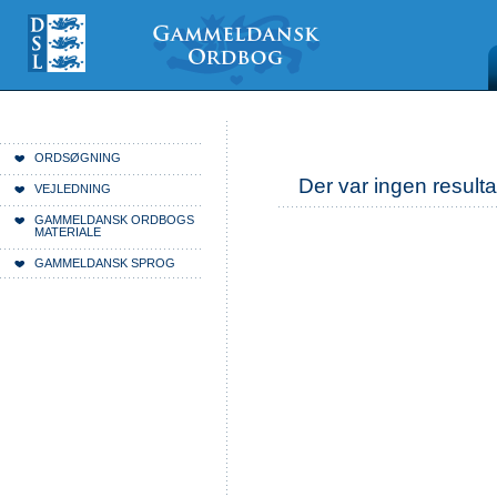
Videre
Mine
Sections
til
værktøjer
indhold
|
Videre
til
menunavigation
Du er her:
Forside
ORDSØGNING
Der var ingen resulta
VEJLEDNING
GAMMELDANSK ORDBOGS
MATERIALE
GAMMELDANSK SPROG