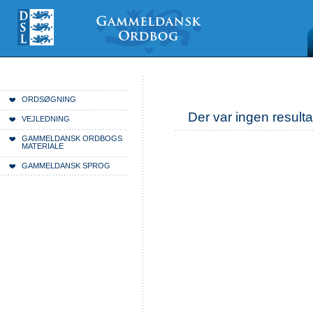
Videre
Mine
Sections
til
værktøjer
indhold
|
Videre
til
menunavigation
Du er her:
Forside
ORDSØGNING
Der var ingen resulta
VEJLEDNING
GAMMELDANSK ORDBOGS
MATERIALE
GAMMELDANSK SPROG