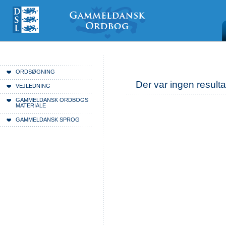
Videre
Mine
Sections
til
værktøjer
indhold
|
Videre
til
menunavigation
Du er her:
Forside
ORDSØGNING
Der var ingen resulta
VEJLEDNING
GAMMELDANSK ORDBOGS
MATERIALE
GAMMELDANSK SPROG