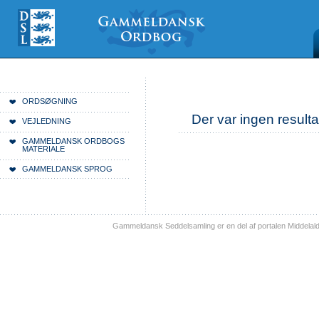
Videre
Mine
Sections
til
værktøjer
indhold
|
Videre
til
menunavigation
Du er her:
Forside
ORDSØGNING
Der var ingen resulta
VEJLEDNING
GAMMELDANSK ORDBOGS
MATERIALE
GAMMELDANSK SPROG
Gammeldansk Seddelsamling er en del af portalen Middelal