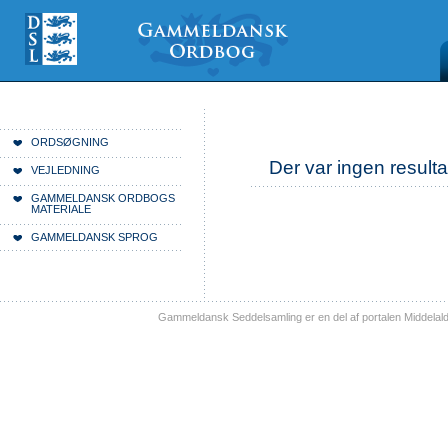
Videre
Mine
Sections
til
værktøjer
indhold
|
Videre
til
menunavigation
Du er her:
Forside
ORDSØGNING
Der var ingen resulta
VEJLEDNING
GAMMELDANSK ORDBOGS
MATERIALE
GAMMELDANSK SPROG
Gammeldansk Seddelsamling er en del af portalen Middelal