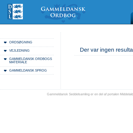
Videre
Mine
Sections
til
værktøjer
indhold
|
Videre
til
menunavigation
Du er her:
Forside
ORDSØGNING
Der var ingen resulta
VEJLEDNING
GAMMELDANSK ORDBOGS
MATERIALE
GAMMELDANSK SPROG
Gammeldansk Seddelsamling er en del af portalen Middelal