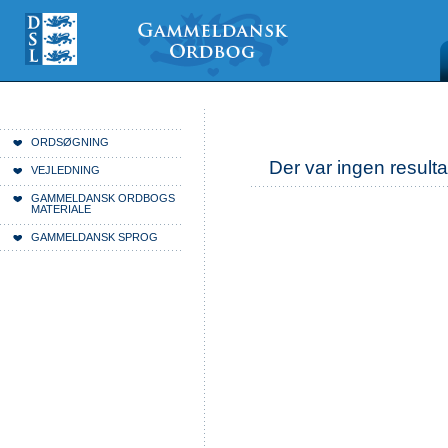
Videre
Mine
Sections
til
værktøjer
indhold
|
Videre
til
menunavigation
Du er her:
Forside
ORDSØGNING
Der var ingen resulta
VEJLEDNING
GAMMELDANSK ORDBOGS
MATERIALE
GAMMELDANSK SPROG