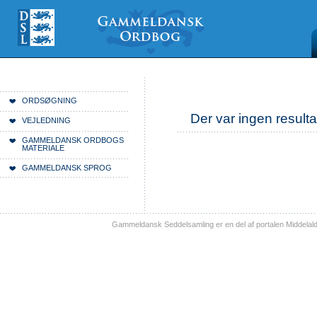
Videre
Mine
Sections
til
værktøjer
indhold
|
Videre
til
menunavigation
Du er her:
Forside
ORDSØGNING
Der var ingen resulta
VEJLEDNING
GAMMELDANSK ORDBOGS
MATERIALE
GAMMELDANSK SPROG
Gammeldansk Seddelsamling er en del af portalen Middelal