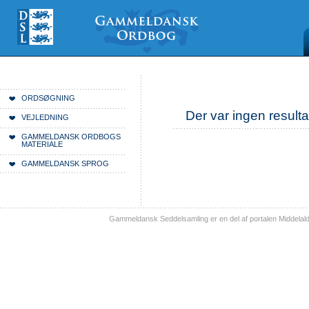
Videre
Mine
Sections
til
værktøjer
indhold
|
Videre
til
menunavigation
Du er her:
Forside
ORDSØGNING
Der var ingen resulta
VEJLEDNING
GAMMELDANSK ORDBOGS
MATERIALE
GAMMELDANSK SPROG
Gammeldansk Seddelsamling er en del af portalen Middelal