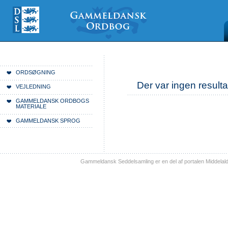
Videre
Mine
Sections
til
værktøjer
indhold
|
Videre
til
menunavigation
Du er her:
Forside
ORDSØGNING
Der var ingen resulta
VEJLEDNING
GAMMELDANSK ORDBOGS
MATERIALE
GAMMELDANSK SPROG
Gammeldansk Seddelsamling er en del af portalen Middelal