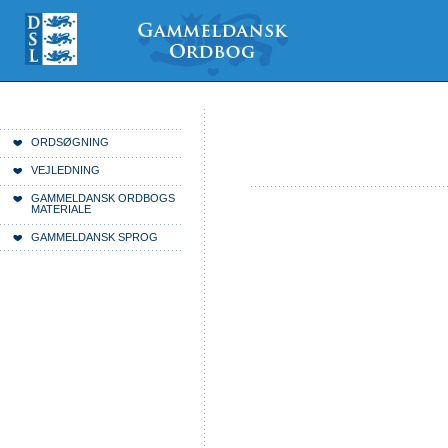
Videre
Mine
Sections
til
værktøjer
indhold
|
Videre
til
menunavigation
Du er her:
Forside
ORDSØGNING
VEJLEDNING
GAMMELDANSK ORDBOGS
MATERIALE
GAMMELDANSK SPROG