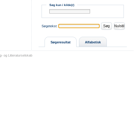
Søg kun i kilde(r)
Søgetekst:
Søgeresultat
Alfabetisk
- og Litteraturselskab
sitemap
tilgængelighed
kontakt