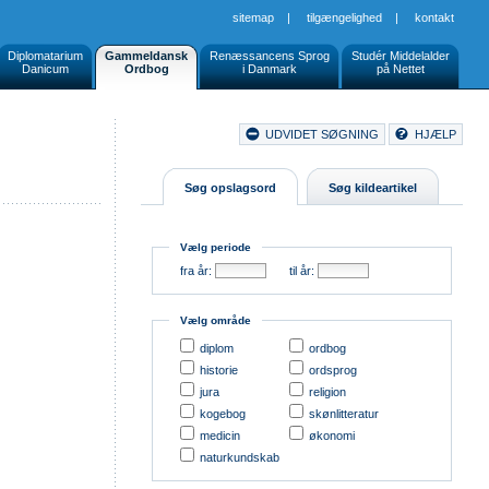
sitemap
|
tilgængelighed
|
kontakt
Diplomatarium
Gammeldansk
Renæssancens Sprog
Studér Middelalder
Danicum
Ordbog
i Danmark
på Nettet
Document
UDVIDET SØGNING
HJÆLP
Buttons
Søg opslagsord
Søg kildeartikel
Vælg periode
fra år:
til år:
Vælg område
diplom
ordbog
historie
ordsprog
jura
religion
kogebog
skønlitteratur
medicin
økonomi
naturkundskab