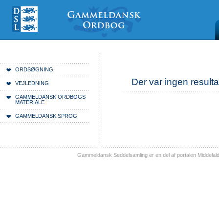
Videre
Mine
Sections
til
værktøjer
indhold
|
Videre
til
menunavigation
Du er her:
Forside
ORDSØGNING
Der var ingen resulta
VEJLEDNING
GAMMELDANSK ORDBOGS
MATERIALE
GAMMELDANSK SPROG
Gammeldansk Seddelsamling er en del af portalen Middelal