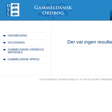
Videre
Mine
Sections
til
værktøjer
indhold
|
Videre
til
menunavigation
Du er her:
Forside
ORDSØGNING
Der var ingen resulta
VEJLEDNING
GAMMELDANSK ORDBOGS
MATERIALE
GAMMELDANSK SPROG
Gammeldansk Seddelsamling er en del af portalen Middelal