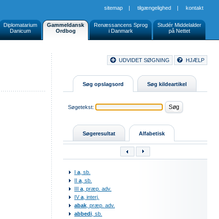
sitemap
|
tilgængelighed
|
kontakt
Diplomatarium
Gammeldansk
Renæssancens Sprog
Studér Middelalder
Danicum
Ordbog
i Danmark
på Nettet
Document
UDVIDET SØGNING
HJÆLP
Buttons
Søg opslagsord
Søg kildeartikel
Søgetekst:
Søgeresultat
Alfabetisk
I
a
, sb.
II
a
, sb.
III
a
, præp. adv.
IV
a
, interj.
abak
, præp. adv.
abbedi
, sb.