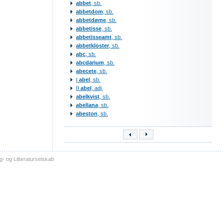
abbet
, sb.
abbetdom
, sb.
abbetdøme
, sb.
abbetisse
, sb.
abbetisseamt
, sb.
abbetkloster
, sb.
abc
, sb.
abcdarium
, sb.
abecete
, sb.
I
abel
, sb.
II
abel
, adj.
abelkvist
, sb.
abellana
, sb.
abeston
, sb.
- og Litteraturselskab
sitemap
tilgængelighed
kontakt