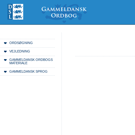
Videre
Mine
Sections
til
værktøjer
indhold
|
Videre
til
menunavigation
Du er her:
Forside
ORDSØGNING
VEJLEDNING
GAMMELDANSK ORDBOGS
MATERIALE
GAMMELDANSK SPROG