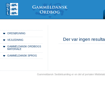
Videre
Mine
Sections
til
værktøjer
indhold
|
Videre
til
menunavigation
Du er her:
Forside
ORDSØGNING
Der var ingen resulta
VEJLEDNING
GAMMELDANSK ORDBOGS
MATERIALE
GAMMELDANSK SPROG
Gammeldansk Seddelsamling er en del af portalen Middelal