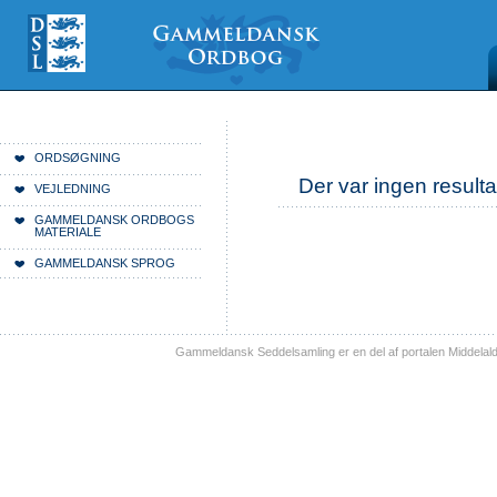
Videre
Mine
Sections
til
værktøjer
indhold
|
Videre
til
menunavigation
Du er her:
Forside
ORDSØGNING
Der var ingen resulta
VEJLEDNING
GAMMELDANSK ORDBOGS
MATERIALE
GAMMELDANSK SPROG
Gammeldansk Seddelsamling er en del af portalen Middelal