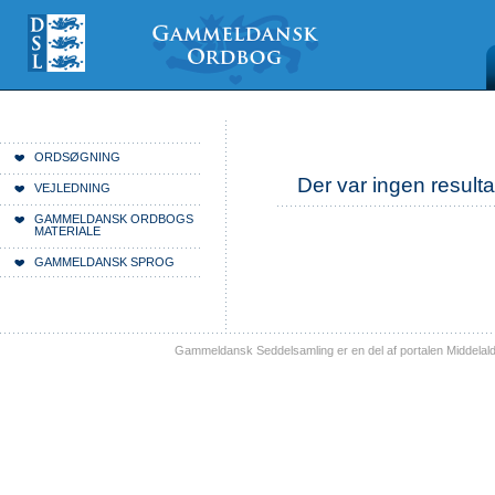
Videre
Mine
Sections
til
værktøjer
indhold
|
Videre
til
menunavigation
Du er her:
Forside
ORDSØGNING
Der var ingen resulta
VEJLEDNING
GAMMELDANSK ORDBOGS
MATERIALE
GAMMELDANSK SPROG
Gammeldansk Seddelsamling er en del af portalen Middelal