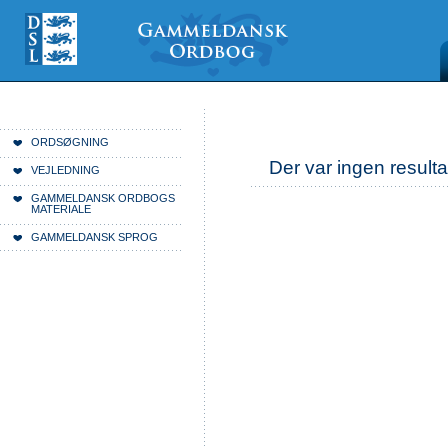
Videre
Mine
Sections
til
værktøjer
indhold
|
Videre
til
menunavigation
Du er her:
Forside
ORDSØGNING
Der var ingen resulta
VEJLEDNING
GAMMELDANSK ORDBOGS
MATERIALE
GAMMELDANSK SPROG