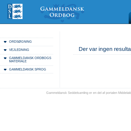
Videre
Mine
Sections
til
værktøjer
indhold
|
Videre
til
menunavigation
Du er her:
Forside
ORDSØGNING
Der var ingen resulta
VEJLEDNING
GAMMELDANSK ORDBOGS
MATERIALE
GAMMELDANSK SPROG
Gammeldansk Seddelsamling er en del af portalen Middelal