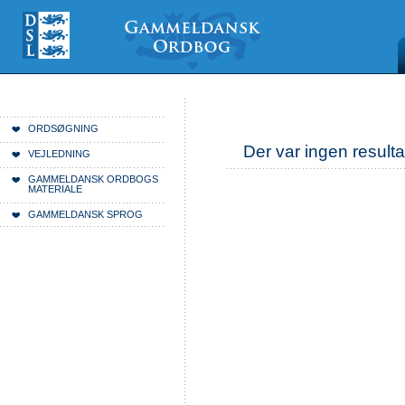
Videre
Mine
Sections
til
værktøjer
indhold
|
Videre
til
menunavigation
Du er her:
Forside
ORDSØGNING
Der var ingen resulta
VEJLEDNING
GAMMELDANSK ORDBOGS
MATERIALE
GAMMELDANSK SPROG