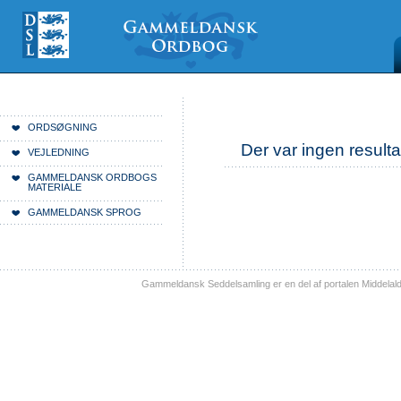
Videre
Mine
Sections
til
værktøjer
indhold
|
Videre
til
menunavigation
Du er her:
Forside
ORDSØGNING
Der var ingen resulta
VEJLEDNING
GAMMELDANSK ORDBOGS
MATERIALE
GAMMELDANSK SPROG
Gammeldansk Seddelsamling er en del af portalen Middelal