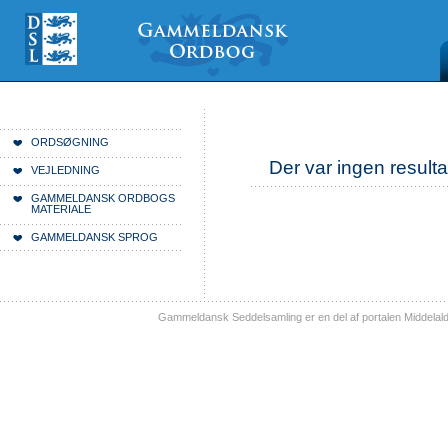
Videre
Mine
Sections
til
værktøjer
indhold
|
Videre
til
menunavigation
Du er her:
Forside
ORDSØGNING
Der var ingen resulta
VEJLEDNING
GAMMELDANSK ORDBOGS
MATERIALE
GAMMELDANSK SPROG
Gammeldansk Seddelsamling er en del af portalen Middelal