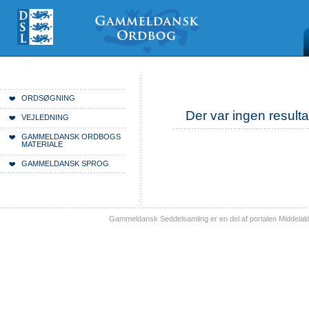
Videre
Mine
Sections
til
værktøjer
indhold
|
Videre
til
menunavigation
Du er her:
Forside
ORDSØGNING
Der var ingen resulta
VEJLEDNING
GAMMELDANSK ORDBOGS
MATERIALE
GAMMELDANSK SPROG
Gammeldansk Seddelsamling er en del af portalen Middelal