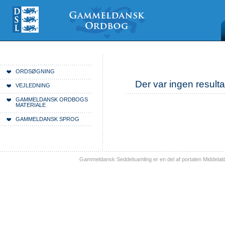
Videre
Mine
Sections
til
værktøjer
indhold
|
Videre
til
menunavigation
Du er her:
Forside
ORDSØGNING
Der var ingen resulta
VEJLEDNING
GAMMELDANSK ORDBOGS
MATERIALE
GAMMELDANSK SPROG
Gammeldansk Seddelsamling er en del af portalen Middelal