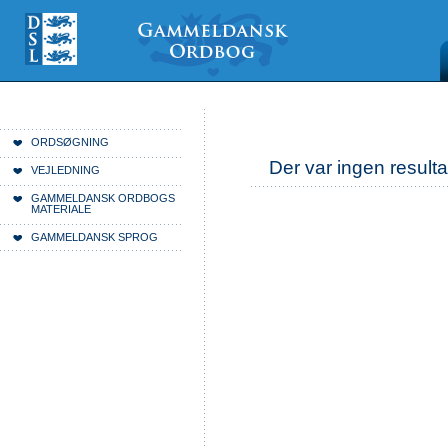
Videre
Mine
Sections
til
værktøjer
indhold
|
Videre
til
menunavigation
Du er her:
Forside
ORDSØGNING
Der var ingen resulta
VEJLEDNING
GAMMELDANSK ORDBOGS
MATERIALE
GAMMELDANSK SPROG