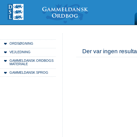
Videre
Mine
Sections
til
værktøjer
indhold
|
Videre
til
menunavigation
Du er her:
Forside
ORDSØGNING
Der var ingen resulta
VEJLEDNING
GAMMELDANSK ORDBOGS
MATERIALE
GAMMELDANSK SPROG