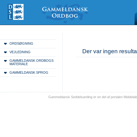
Videre
Mine
Sections
til
værktøjer
indhold
|
Videre
til
menunavigation
Du er her:
Forside
ORDSØGNING
Der var ingen resulta
VEJLEDNING
GAMMELDANSK ORDBOGS
MATERIALE
GAMMELDANSK SPROG
Gammeldansk Seddelsamling er en del af portalen Middelal