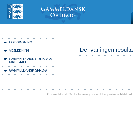
Videre
Mine
Sections
til
værktøjer
indhold
|
Videre
til
menunavigation
Du er her:
Forside
ORDSØGNING
Der var ingen resulta
VEJLEDNING
GAMMELDANSK ORDBOGS
MATERIALE
GAMMELDANSK SPROG
Gammeldansk Seddelsamling er en del af portalen Middelal