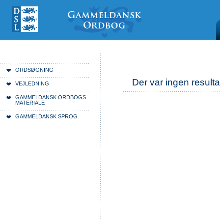
Videre
Mine
Sections
til
værktøjer
indhold
|
Videre
til
menunavigation
Du er her:
Forside
ORDSØGNING
Der var ingen resulta
VEJLEDNING
GAMMELDANSK ORDBOGS
MATERIALE
GAMMELDANSK SPROG