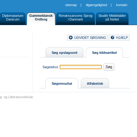
sitemap
|
tilgængelighed
|
kontakt
Diplomatarium
Gammeldansk
Renæssancens Sprog
Studér Middelalder
Danicum
Ordbog
i Danmark
på Nettet
Document
UDVIDET SØGNING
HJÆLP
Buttons
Søg opslagsord
Søg kildeartikel
Søgetekst:
Søgeresultat
Alfabetisk
- og Litteraturselskab
sitemap
tilgængelighed
kontakt