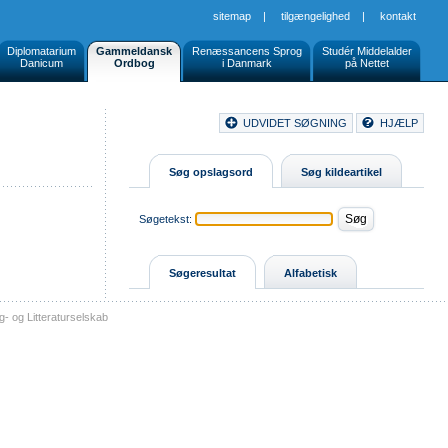
sitemap
|
tilgængelighed
|
kontakt
Diplomatarium
Gammeldansk
Renæssancens Sprog
Studér Middelalder
Danicum
Ordbog
i Danmark
på Nettet
Document
UDVIDET SØGNING
HJÆLP
Buttons
Søg opslagsord
Søg kildeartikel
Søgetekst:
Søgeresultat
Alfabetisk
- og Litteraturselskab
sitemap
tilgængelighed
kontakt