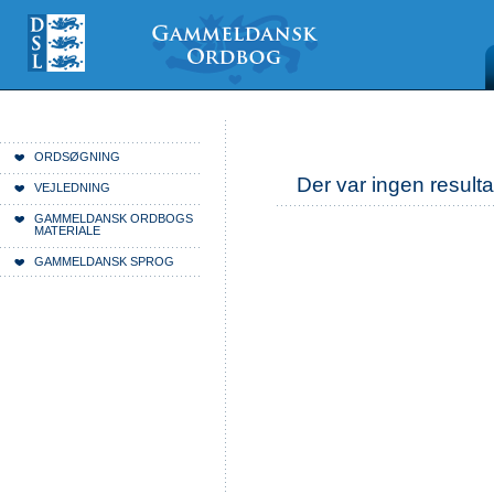
Videre
Mine
Sections
til
værktøjer
indhold
|
Videre
til
menunavigation
Du er her:
Forside
ORDSØGNING
Der var ingen resulta
VEJLEDNING
GAMMELDANSK ORDBOGS
MATERIALE
GAMMELDANSK SPROG