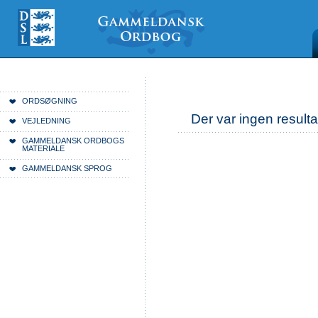
Videre
Mine
Sections
til
værktøjer
indhold
|
Videre
til
menunavigation
Du er her:
Forside
ORDSØGNING
Der var ingen resulta
VEJLEDNING
GAMMELDANSK ORDBOGS
MATERIALE
GAMMELDANSK SPROG